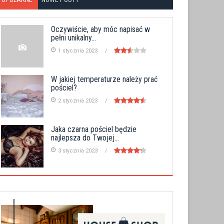
Oczywiście, aby móc napisać w
pełni unikalny...
1 stycznia 2023
W jakiej temperaturze należy prać
pościel?
2 stycznia 2023
Jaka czarna pościel będzie
najlepsza do Twojej...
3 stycznia 2023