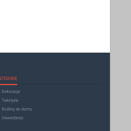
ATEGORIE
Dekoracje
Tekstylia
Rośliny do domu
Oświetlenie