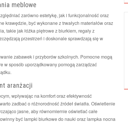
zania meblowe
ględniać zarówno estetykę, jak i funkcjonalność oraz
e krawędzie, być wykonane z trwałych materiałów oraz
DEKORACJE
, takie jak łóżka piętrowe z biurkiem, regały z
czędzają przestrzeń i doskonale sprawdzają się w
ywanie zabawek i przyborów szkolnych. Pomocne mogą
 które w sposób uporządkowany pomogą zarządzać
JESIEŃ JAKO INSPIRACJA W POLSKIEJ
ządku.
LITERATURZE:...
nt aranżacji
ięcym, wpływając na komfort oraz efektywność
arto zadbać o różnorodność źródeł światła. Oświetlenie
rczająco jasne, aby równomiernie oświetlać całe
owinny być lampki biurkowe do nauki oraz lampka nocna