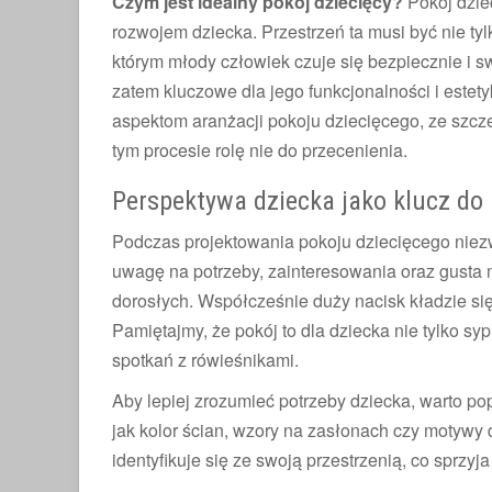
Czym jest idealny pokój dziecięcy?
Pokój dziec
rozwojem dziecka. Przestrzeń ta musi być nie ty
którym młody człowiek czuje się bezpiecznie i 
zatem kluczowe dla jego funkcjonalności i estety
aspektom aranżacji pokoju dziecięcego, ze szc
tym procesie rolę nie do przecenienia.
Perspektywa dziecka jako klucz do 
Podczas projektowania pokoju dziecięcego niez
uwagę na potrzeby, zainteresowania oraz gusta 
dorosłych. Współcześnie duży nacisk kładzie się
Pamiętajmy, że pokój to dla dziecka nie tylko syp
spotkań z rówieśnikami.
Aby lepiej zrozumieć potrzeby dziecka, warto po
jak kolor ścian, wzory na zasłonach czy motywy
identyfikuje się ze swoją przestrzenią, co sprzy