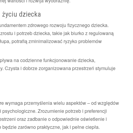
ej wartości i rozwija wyobraźnię.
 życiu dziecka
 fundamentem zdrowego rozwoju fizycznego dziecka.
stu i potrzeb dziecka, takie jak biurko z regulowaną
łupa, potrafią zminimalizować ryzyko problemów
pływa na codzienne funkcjonowanie dziecka,
y. Czysta i dobrze zorganizowana przestrzeń stymuluje
tóre wymaga przemyślenia wielu aspektów – od względów
 psychologiczne. Zrozumienie potrzeb i preferencji
strzeni oraz zadbanie o odpowiednie oświetlenie i
 będzie zarówno praktyczne, jak i pełne ciepła.