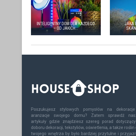
INTELIGENTNY DOM DLA KAŻDEGO
JAKA 
– OD JAKICH...
SKAN
Poszukujesz stylowych pomysłów na dekoracje
aranżacje swojego domu? Zatem sprawdź nas
artykuły gdzie znajdziesz szereg porad dotyczący
doboru dekoracji, tekstyliów, oświetlenia, a także roślin
twojego wnętrza by było bardziej przytulne i przyjaz