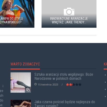
LAMPA DO STYLU
INNOWACYJNE ARANŻACJE
DYNAWSKIEGO?
WNĘTRZ: JAKIE TRENDY...
WARTO ZOBACZYĆ
K
Sztuka aranżacji stołu wigilijnego: Boże
Narodzenie w polskich domach
15 kwietnia 2023
 i
ze
ch
 do
Jaka czarna pościel będzie najlepsza do
ne.
Twojej sypialni?