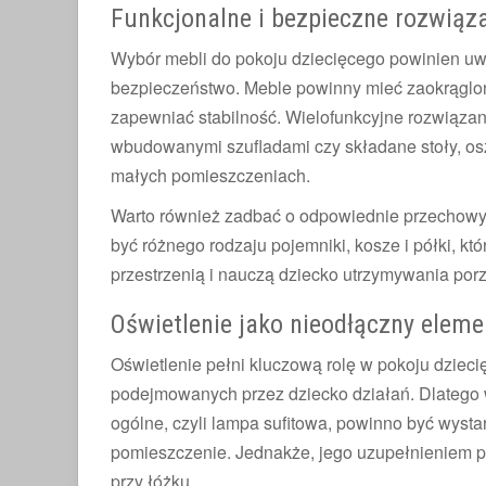
Funkcjonalne i bezpieczne rozwią
Wybór mebli do pokoju dziecięcego powinien uwz
bezpieczeństwo. Meble powinny mieć zaokrąglon
zapewniać stabilność. Wielofunkcyjne rozwiązania
wbudowanymi szufladami czy składane stoły, osz
małych pomieszczeniach.
Warto również zadbać o odpowiednie przechow
być różnego rodzaju pojemniki, kosze i półki,
przestrzenią i nauczą dziecko utrzymywania por
Oświetlenie jako nieodłączny eleme
Oświetlenie pełni kluczową rolę w pokoju dziec
podejmowanych przez dziecko działań. Dlatego w
ogólne, czyli lampa sufitowa, powinno być wysta
pomieszczenie. Jednakże, jego uzupełnieniem p
przy łóżku.