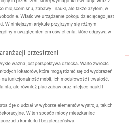
ięcy to przestrzeń, której wymagania ewoluują wraz z
lko miejscem snu, zabawy i nauki, ale także azylem, w
swobodnie. Właściwe urządzenie pokoju dziecięcego jest
ki. W niniejszym artykule przyjrzymy się różnym
zególnym uwzględnieniem oświetlenia, które odgrywa w
aranżacji przestrzeni
wykle ważna jest perspektywa dziecka. Warto zwrócić
młodych lokatorów, które mogą różnić się od wyobrażeń
 na funkcjonalność mebli, ich modułowość i trwałość.
ialnia, ale również plac zabaw oraz miejsce nauki i
prosić je o udział w wyborze elementów wystroju, takich
 dekoracyjne. W ten sposób młody mieszkaniec
ja poczuciu komfortu i bezpieczeństwa.